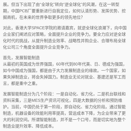
展。但当下出现了由“全球化”转向“逆全球化”的风潮，在这一转型
期，中国PCB厂要重新进行自我定位，如何认清形势、发挥优势、挖
掘商机，在未来的世界争取更多的领先地位？
对此，香港大学SPACE学院的邀请嘉宾，就逆全球化浪潮下，向中国
企业家们阐述应对策略，全面提升企业的竞争力。要全力应对逆全球
化时代的挑战，从提升制造业效率、战略性并购企业、合理布局全球
化公司三个角度全面提升企业竞争力。
首先，发展智能制造
从最初的英国成为世界强国，60年代到80年代美、日、德成为强国，
如今中国成为强国，都是由于大力发展制造业的缘故。一个国家，如
果失掉制造业，将会失掉国力。制造业无论对就业、基建还是军工而
言，都是重中之重。
发展智能制造分为几个阶段：一是自动化、省力化，二是机台联线和
资料采集，三是MES生产资讯可视化，四是大数据的分析和预防维
护。当前，中国仍处于第一阶段，即自动化、省力化阶段。通过智能
制造，机器设备的效能利用率提高，营运成本下降，为企业带来了更
大的利润空间。所谓智能制造，并不是一个口号，而是切实地为整个
制造业提升效率、降低成本。