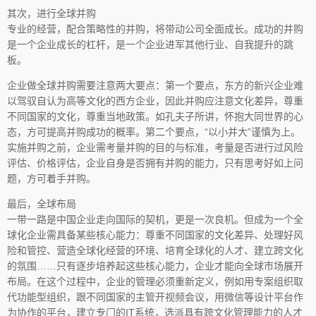
其次，进行全球并购
专业的经营，配合策略性的并购，将带动公司全面成长。成功的并购
是一个企业成长的杠杆，是一个企业进军其他行业、自我提升的跳
板。
企业做全球并购需要注意两大要点：第一个要点，东方的新兴企业难
以驾驭自认为高等文化的西方企业，因此并购应注意文化差异，尊重
不同国家的文化，尊重当地政策。如孔夫子所讲，怀抱大同世界的心
态，方可提高并购成功的概率。第二个要点，“以小并大”谨慎为上。
实施并购之前，企业需考量并购的目的与标准，考量是否进行过风险
评估、价格评估，企业自身是否拥有并购的能力，只有思考好如上问
题，方可着手并购。
最后，全球布局
一带一路是中国企业走向国际的契机，更是一次良机。但成为一个全
球化企业需具备某些核心能力：尊重不同国家的文化差异、处理好风
险和管控、营造全球化经营的环境、培育全球化的人才、建立跨文化
的氛围……只有逐步培养起这些核心能力，企业才能向全球市场展开
布局。在这个过程中，企业的管理必须重新定义，例如用专案组织取
代功能型组织，跟不同国家的主管开视频会议，用微信等设计平台作
为协作的平台，建立专门的IT系统，选派具有跨文化管理能力的人才