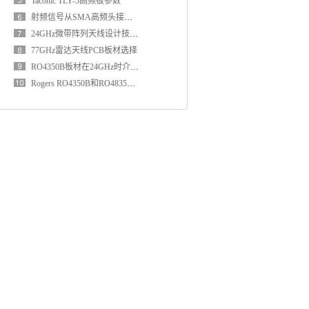
Taconic TLY-5高频板参数
射频信号从SMA高频头接入PCB方法和影响因素分析
24GHz微带阵列天线设计技巧和注意事项
77GHz雷达天线PCB板材选择
RO4350B板材在24GHz时介电常数和损耗因子是多少？
Rogers RO4350B和RO4835有什么区别？