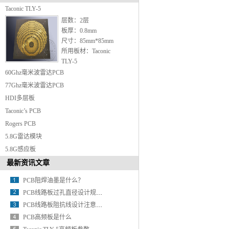
Taconic TLY-5
层数：2层
板厚：0.8mm
尺寸：85mm*85mm
所用板材：Taconic
TLY-5
最小孔径：0.3mm
60Ghz毫米波雷达PCB
表面处理：镀金
77Ghz毫米波雷达PCB
HDI多层板
Taconic’s PCB
Rogers PCB
5.8G雷达模块
5.8G感应板
最新资讯文章
PCB阻焊油墨是什么？
PCB线路板过孔直径设计规范要求
PCB线路板阻抗线设计注意事项
PCB高频板是什么