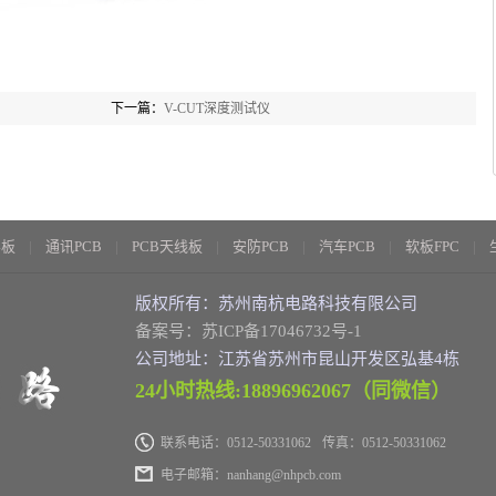
下一篇：
V-CUT深度测试仪
层板
通讯PCB
PCB天线板
安防PCB
汽车PCB
软板FPC
版权所有：苏州南杭电路科技有限公司
备案号：苏ICP备17046732号-1
公司地址：江苏省苏州市昆山开发区弘基4栋
24小时热线:18896962067（同微信）
联系电话：0512-50331062
传真：0512-50331062
电子邮箱：nanhang@nhpcb.com