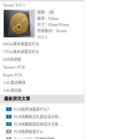
Taconic TLY-5
层数：2层
板厚：0.8mm
尺寸：85mm*85mm
所用板材：Taconic
TLY-5
最小孔径：0.3mm
60Ghz毫米波雷达PCB
表面处理：镀金
77Ghz毫米波雷达PCB
HDI多层板
Taconic’s PCB
Rogers PCB
5.8G雷达模块
5.8G感应板
最新资讯文章
PCB阻焊油墨是什么？
PCB线路板过孔直径设计规范要求
PCB线路板阻抗线设计注意事项
PCB高频板是什么