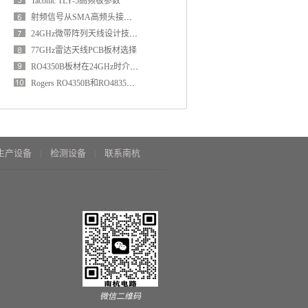
Taconic TLY-5高频板参数
射频信号从SMA高频头接入PCB方法和影响因素分析
24GHz微带阵列天线设计技巧和注意事项
77GHz雷达天线PCB板材选择
RO4350B板材在24GHz时介电常数和损耗因子是多少？
Rogers RO4350B和RO4835有什么区别？
生产设备
检测设备
联系南杭
微信二维码