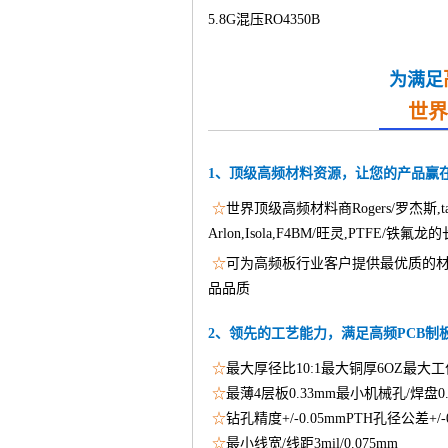
5.8G混压RO4350B
为满足
世界
1、顶级高频材料资源，让您的产品赢
☆
世界顶级高频材料商Rogers/罗杰斯,tac
Arlon,Isola,F4BM/旺灵,PTFE/
☆
可为高频板行业客户提供最优质的材
品品质
2、领先的工艺能力，满足高频PCB制
☆
最大厚径比10:1最大铜厚6OZ最大工作
☆
最薄4层板0.33mm最小机械孔/焊盘0.15
☆
钻孔精度+/-0.05mmPTH孔径公差+/-0
☆
最小线宽/线距3mil/0.075mm