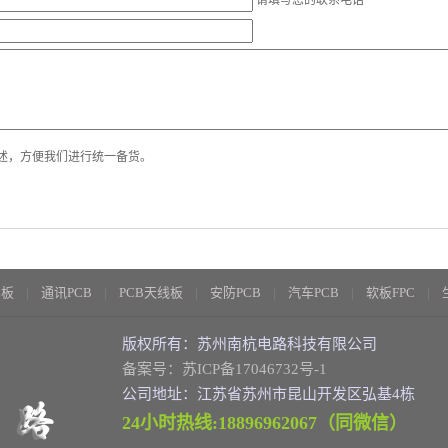
请填写您的联系电话
述，方便我们进行统一备货。
层板
通讯PCB
PCB天线板
安防PCB
汽车PCB
软板FPC
版权所有：苏州南杭电路科技有限公司
备案号：苏ICP备17046732号-1
公司地址：江苏省苏州市昆山开发区弘基4栋
24小时热线:18896962067（同微信）