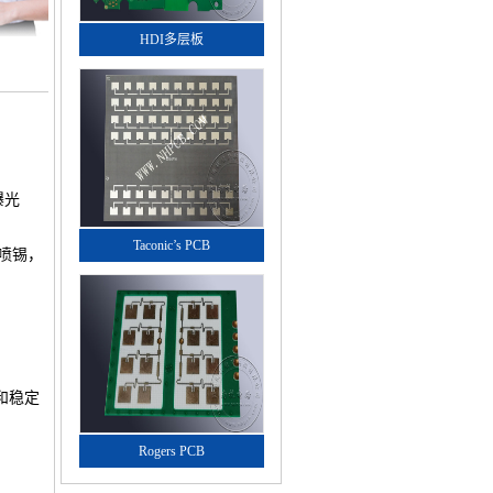
HDI多层板
曝光
Taconic’s PCB
喷锡，
和稳定
Rogers PCB