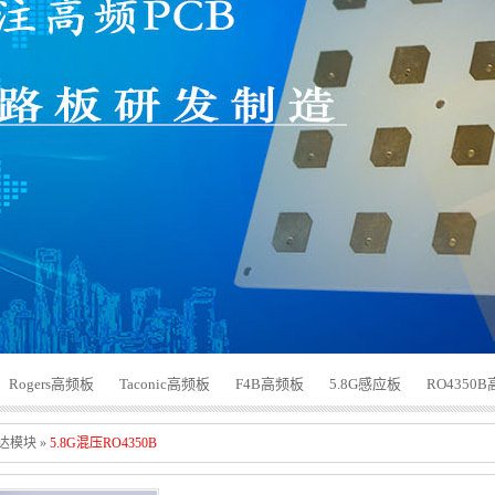
Rogers高频板
Taconic高频板
F4B高频板
5.8G感应板
RO4350
雷达模块
»
5.8G混压RO4350B