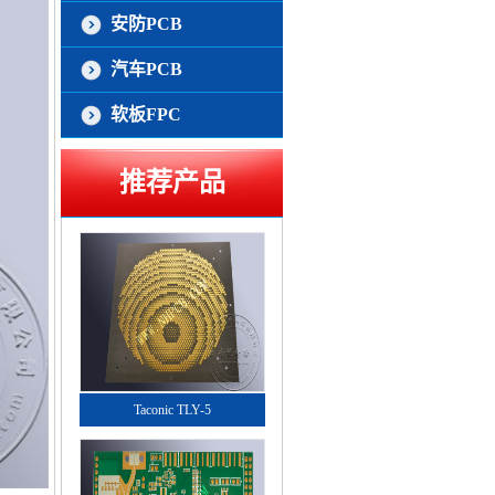
安防PCB
汽车PCB
软板FPC
推荐产品
Taconic TLY-5