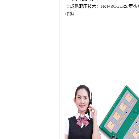
☆
成熟混压技术：FR4+ROGERS/罗杰斯,F
+FR4