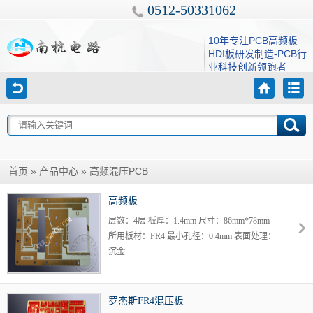
0512-50331062
10年专注PCB高频板
HDI板研发制造-PCB行
业科技创新领跑者
»
»
高频混压PCB
首页
产品中心
高频板
层数：4层 板厚：1.4mm 尺寸：86mm*78mm
所用板材：FR4 最小孔径：0.4mm 表面处理：
沉金
罗杰斯FR4混压板