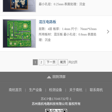
最小孔径：0.25mm 表面处理：沉金
混压电路板
层数：4层 板厚：1.4mm 尺寸：76mm*63mm
所用板材：混压板 最小孔径：0.8mm 表面处
理：沉金
1
2
下一页
尾页
共[2]页
回到顶部
南杭首页
生产设备
检测设备
关于南杭
联系南杭
苏ICP备17046732号-1
苏州南杭电路科技有限公司 版权所有