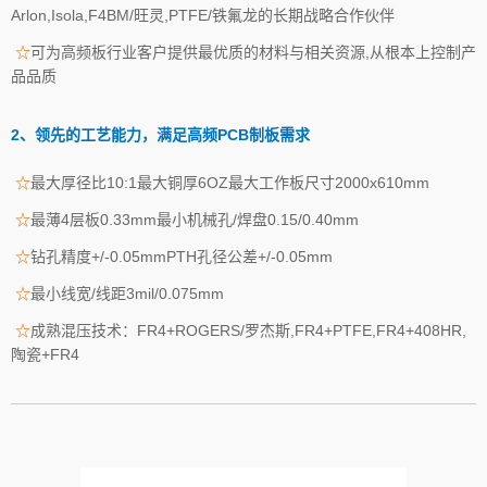
Arlon,Isola,F4BM/旺灵,PTFE/铁氟龙的长期战略合作伙伴
☆
可为高频板行业客户提供最优质的材料与相关资源,从根本上控制产
品品质
2、领先的工艺能力，满足高频PCB制板需求
☆
最大厚径比10:1最大铜厚6OZ最大工作板尺寸2000x610mm
☆
最薄4层板0.33mm最小机械孔/焊盘0.15/0.40mm
☆
钻孔精度+/-0.05mmPTH孔径公差+/-0.05mm
☆
最小线宽/线距3mil/0.075mm
☆
成熟混压技术：FR4+ROGERS/罗杰斯,FR4+PTFE,FR4+408HR,
陶瓷+FR4