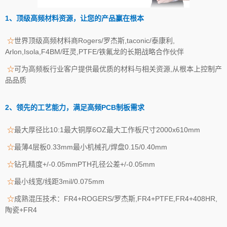
1、顶级高频材料资源，让您的产品赢在根本
☆
世界顶级高频材料商Rogers/罗杰斯,taconic/泰康利,
Arlon,Isola,F4BM/旺灵,PTFE/铁氟龙的长期战略合作伙伴
☆
可为高频板行业客户提供最优质的材料与相关资源,从根本上控制产
品品质
2、领先的工艺能力，满足高频PCB制板需求
☆
最大厚径比10:1最大铜厚6OZ最大工作板尺寸2000x610mm
☆
最薄4层板0.33mm最小机械孔/焊盘0.15/0.40mm
☆
钻孔精度+/-0.05mmPTH孔径公差+/-0.05mm
☆
最小线宽/线距3mil/0.075mm
☆
成熟混压技术：FR4+ROGERS/罗杰斯,FR4+PTFE,FR4+408HR,
陶瓷+FR4