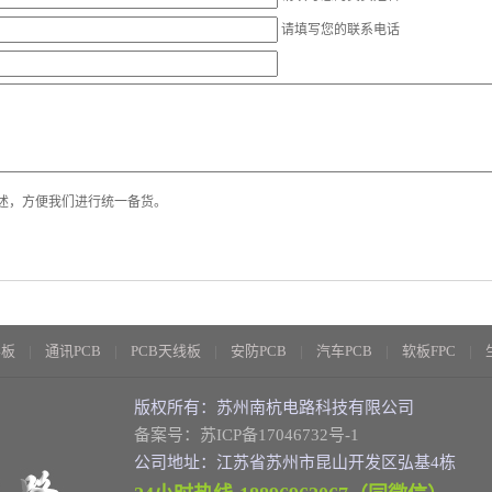
请填写您的联系电话
述，方便我们进行统一备货。
层板
通讯PCB
PCB天线板
安防PCB
汽车PCB
软板FPC
版权所有：苏州南杭电路科技有限公司
备案号：苏ICP备17046732号-1
公司地址：江苏省苏州市昆山开发区弘基4栋