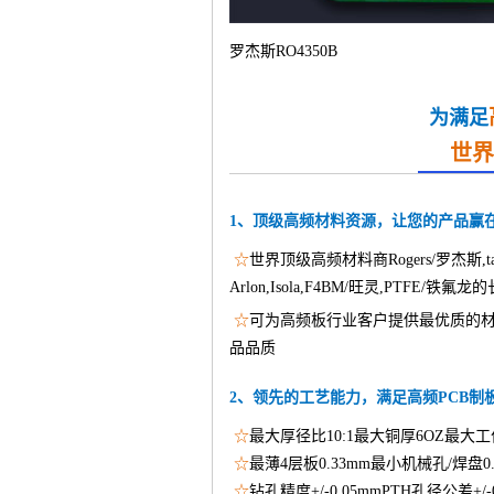
罗杰斯RO4350B
为满足
世界
1、顶级高频材料资源，让您的产品赢
☆
世界顶级高频材料商Rogers/罗杰斯,tac
Arlon,Isola,F4BM/旺灵,PTFE/
☆
可为高频板行业客户提供最优质的材
品品质
2、领先的工艺能力，满足高频PCB制
☆
最大厚径比10:1最大铜厚6OZ最大工作
☆
最薄4层板0.33mm最小机械孔/焊盘0.15
☆
钻孔精度+/-0.05mmPTH孔径公差+/-0