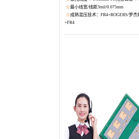
☆
最小线宽/线距3mil/0.075mm
☆
成熟混压技术：FR4+ROGERS/罗杰斯,F
+FR4