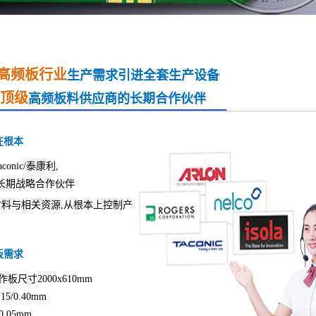
高频板行业
生产需求引进全套生产设备
顶级
高频板料供应商的长期合作伙伴
在根本
onic/泰康利,
铁氟龙的长期战略合作伙伴
料与相关资源,从根本上控制产
板需求
板尺寸2000x610mm
/0.40mm
.05mm