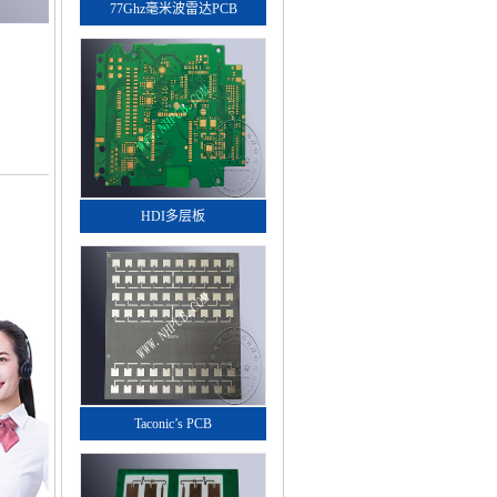
77Ghz毫米波雷达PCB
HDI多层板
Taconic’s PCB